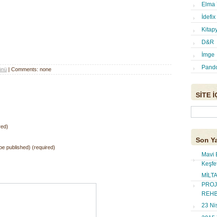
Elma 
İdefix
Kitap
D&R
İmge
Pand
ünü
| Comments: none
SİTE 
Arama:
red)
Son Ya
t be published) (required)
Mavi 
Keşfe
MİLT
PROJ
REHB
23 Ni