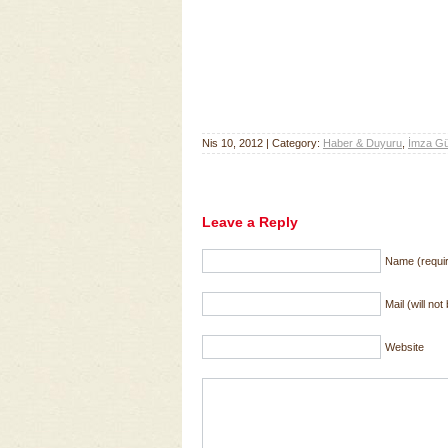
Nis 10, 2012 | Category:
Haber & Duyuru
,
İmza G
Leave a Reply
Name (requi
Mail (will no
Website