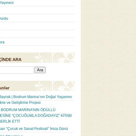
Yayınevi
yurdu
ora
İÇİNDE ARA
zılar
Bayrak | Bodrum Marina’nın Doğal Yaşamını
tme ve Geliştirme Projesi
A BODRUM MARİNA’NIN ÖDÜLLÜ
ESİNE “ÇOCUĞUMLA DOĞADAYIZ” KİTABI
ERLİK ETTİ
san “Çocuk ve Sanat Festivali” İmza Günü